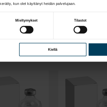
n kerätty, kun olet käyttänyt heidän palvelujaan.
Mieltymykset
Tilastot
Kiellä
®
Melovem 20 mg
r
Vet.