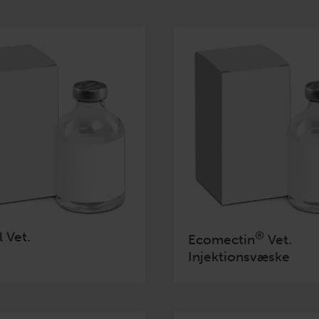
 Vet.
®
Ecomectin
Vet.
Injektionsvæske