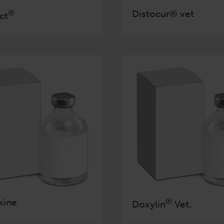
®
Distocur® vet
ct
xine
®
Doxylin
Vet.