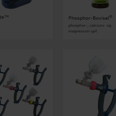
te™
®
Phosphor-Bovisal
phosphor-, calcium- og
magnesium-gel