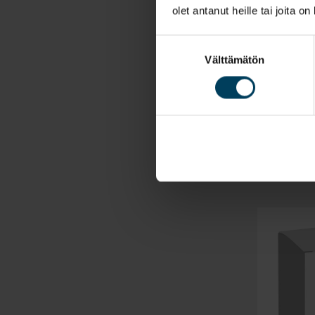
olet antanut heille tai joita o
Suostumuksen
Välttämätön
valinta
Ketado