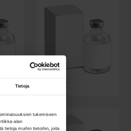
®
Indupart
Tietoja
 ominaisuuksien tukemiseen
tiikka-alan
ietoja muihin tietoihin, joita