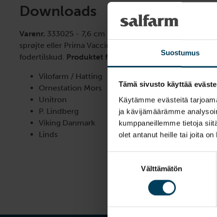
Downloads
Varenr.
333025 - 7,6 cm 332882 - 12,1 cm Drench-ansa
sprøjte eller Prima Vaccinator for oral tildeling af medi
Suostumus
fodertilskud.
Produktet forhandles bl.a. af:
Vilofarm / Hatting
Tämä sivusto käyttää eväste
Ornestation Mors
Unitron
Käytämme evästeitä tarjoama
P. Lindberg
ja kävijämäärämme analysoim
Viking Danmark
kumppaneillemme tietoja siitä
Linds
olet antanut heille tai joita o
Suostumuksen
Välttämätön
valinta