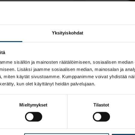
ts til Prima Tech BMV
cin eller flydende
Yksityiskohdat
itä
mme sisällön ja mainosten räätälöimiseen, sosiaalisen median
iseen. Lisäksi jaamme sosiaalisen median, mainosalan ja analy
, miten käytät sivustoamme. Kumppanimme voivat yhdistää näitä t
n kerätty, kun olet käyttänyt heidän palvelujaan.
Mieltymykset
Tilastot