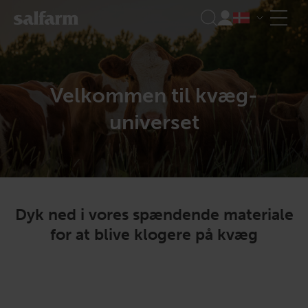
Skip
to
content
Velkommen til kvæg-
universet
Dyk ned i vores spændende materiale
for at blive klogere på kvæg