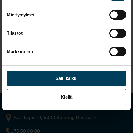
Ringorm hos kalve og ungdyr
Mieltymykset
Her på siden kan du læse om ringorm, som er en
svampeinfektion, som mange landmænd vælger at
lade være med at behandle, fordi de opfatter den som
Tilastot
et primært kosmetisk problem. Der kan imidlertid
være flere gode grunde til at behandle ringorm.
Markkinointi
Læs mere
→
Salli kaikki
Kiellä
info@salfarm.com
Nordager 19, 6000 Kolding, Danmark
75 50 80 80