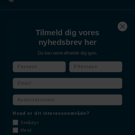
Nyttige Links
Tilmeld dig vores
nyhedsbrev her
Kontakt os
Du kan nemt afmelde dig igen.
Produkter
Fornavn
Efternavn
Om Salfarm
Email
Følg os
Autorisationssnummer
Facebook
Hvad er dit interesseområde?
Instagram
Smådyr
Hest