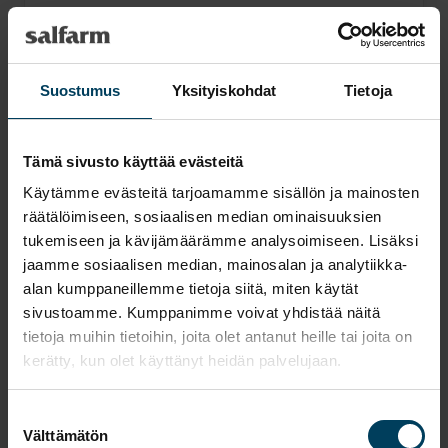
så du bedre kan beskytte dine dyr mod sygdommen.
Læs mere
→
Suostumus
Yksityiskohdat
Tietoja
Tämä sivusto käyttää evästeitä
Käytämme evästeitä tarjoamamme sisällön ja mainosten
räätälöimiseen, sosiaalisen median ominaisuuksien
tukemiseen ja kävijämäärämme analysoimiseen. Lisäksi
jaamme sosiaalisen median, mainosalan ja analytiikka-
alan kumppaneillemme tietoja siitä, miten käytät
sivustoamme. Kumppanimme voivat yhdistää näitä
tietoja muihin tietoihin, joita olet antanut heille tai joita on
kerätty, kun olet käyttänyt heidän palvelujaan.
Suostumuksen
Välttämätön
valinta