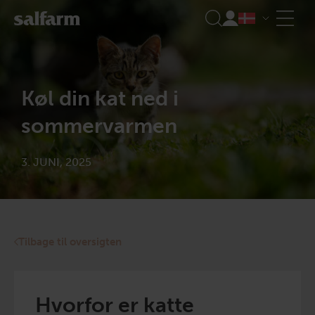
Skip
to
content
Køl din kat ned i
sommervarmen
3. JUNI, 2025
Tilbage til oversigten
Hvorfor er katte