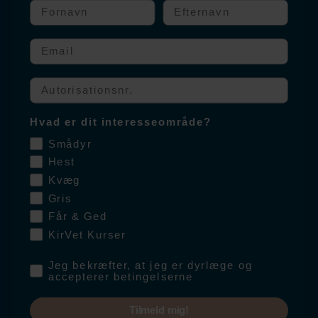
Fornavn
Efternavn
Om Salfarm
Email
Følg os
Autorisationssnummer
Facebook
Hvad er dit interesseområde?
Instagram
Smådyr
Hest
Kvæg
Indberet bivirkninger
Gris
Får & Ged
KirVet Kurser
Indberet bivirkninger direkte
til Lægemiddelstyrelsen
her
eller kontakt Salfarms
Permission
Jeg bekræfter, at jeg er dyrlæge og
accepterer betingelserne
bivirkningssagkyndige person
på
pv@salfarm.dk
eller
Tilmeld mig!
på bivirknings-tlf.
+45 40 80 85 04