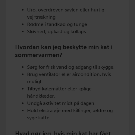
Uro, overdreven savlen eller hurtig
vejrtrækning
Rødme i tandkød og tunge
Sløvhed, opkast og kollaps
Hvordan kan jeg beskytte min kat i
sommervarmen?
Sørg for frisk vand og adgang til skygge.
Brug ventilator eller aircondition, hvis
muligt.
Tilbyd kølemåtter eller kølige
håndklæder.
Undgå aktivitet midt på dagen.
Hold ekstra øje med killinger, ældre og
syge katte.
Hvad gør jeg, hvis min kat har fået