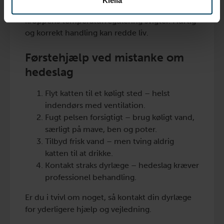
Kiellä
Hedeslag er en akut, livstruende tilstand, hvor
kroppens temperaturregulering svigter. Hurtig
og korrekt handling kan redde liv.
Førstehjælp ved mistanke om
hedeslag
Flyt katten til et køligt sted – helst
indendørs med ventilation.
Fugt pelsen forsigtigt – brug køligt vand,
særligt på mave, ben og poter.
Tilbyd frisk vand – men tving aldrig
katten til at drikke.
Kontakt straks dyrlæge – hedeslag kræver
professionel behandling.
Er du i tvivl om noget, så kontakt din dyrlæge
for yderligere hjælp og vejledning.