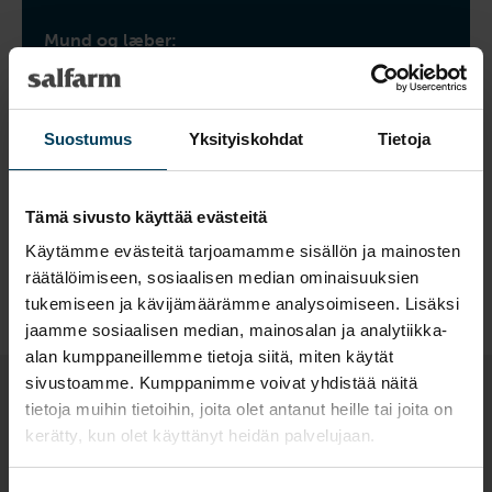
Mund og læber:
Når en hest oplever smerte, vil der ofte være en
øget spænding i læberne og omkring hagen,
hvilket resulterer i en mere kantet og spændt
Suostumus
Yksityiskohdat
Tietoja
form af mulepartiet. Denne spænding kan også
omfatte andre ansigtsmuskler, såsom m.
Zygomaticus og m. Caninus, der bliver mere
Tämä sivusto käyttää evästeitä
markerede.
Käytämme evästeitä tarjoamamme sisällön ja mainosten
räätälöimiseen, sosiaalisen median ominaisuuksien
tukemiseen ja kävijämäärämme analysoimiseen. Lisäksi
jaamme sosiaalisen median, mainosalan ja analytiikka-
alan kumppaneillemme tietoja siitä, miten käytät
sivustoamme. Kumppanimme voivat yhdistää näitä
tietoja muihin tietoihin, joita olet antanut heille tai joita on
kerätty, kun olet käyttänyt heidän palvelujaan.
Betydningen af at genkende “pain
face”