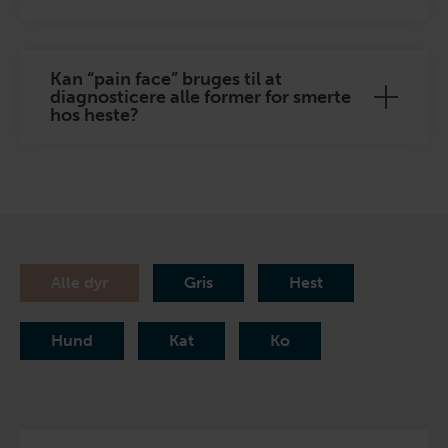
Kan “pain face” bruges til at
diagnosticere alle former for smerte
hos heste?
Alle dyr
Gris
Hest
Hund
Kat
Ko