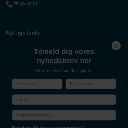
75 50 80 80
Nyttige Links
Tilmeld dig vores
Kontakt os
nyhedsbrev her
Produkter
Om Salfarm
Du kan nemt afmelde dig igen.
Fornavn
Efternavn
Følg os
Email
Facebook
Autorisationssnummer
Instagram
Hvad er dit interesseområde?