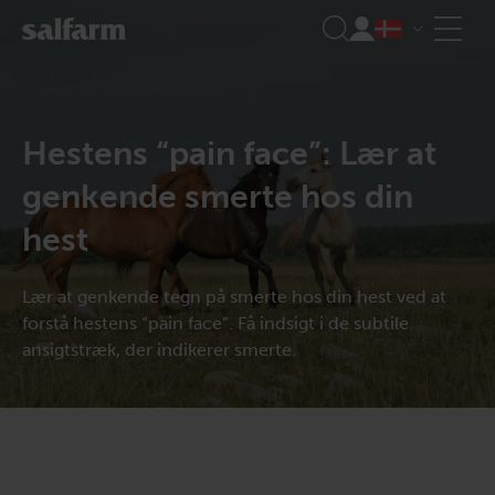
Skip
to
content
Hestens “pain face”: Lær at
genkende smerte hos din
hest
Lær at genkende tegn på smerte hos din hest ved at
forstå hestens “pain face”. Få indsigt i de subtile
ansigtstræk, der indikerer smerte.