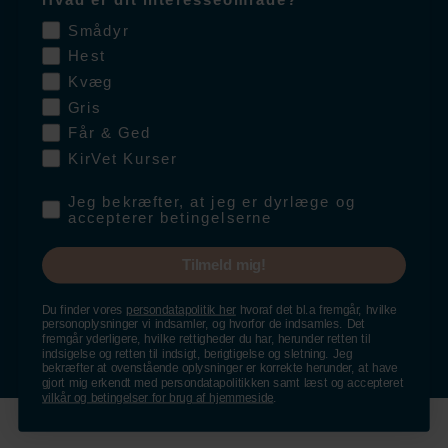
Smådyr
Indberet bivirkninger
Hest
Kvæg
Gris
Indberet bivirkninger direkte
Får & Ged
til Lægemiddelstyrelsen
her
eller kontakt Salfarms
KirVet Kurser
bivirkningssagkyndige person
på
pv@salfarm.dk
eller
Permission
Jeg bekræfter, at jeg er dyrlæge og
på bivirknings-tlf.
+45 40 80 85 04
accepterer betingelserne
Tilmeld mig!
Du finder vores
persondatapolitik her
hvoraf det bl.a fremgår, hvilke
© 2023 Salfarm Danmark A/S //
Vilkår og betingelser
//
personoplysninger vi indsamler, og hvorfor de indsamles. Det
fremgår yderligere, hvilke rettigheder du har, herunder retten til
Persondatapolitik
//
indsigelse og retten til indsigt, berigtigelse og sletning. Jeg
bekræfter at ovenstående oplysninger er korrekte herunder, at have
gjort mig erkendt med persondatapolitikken samt læst og accepteret
vilkår og betingelser for brug af hjemmeside
.