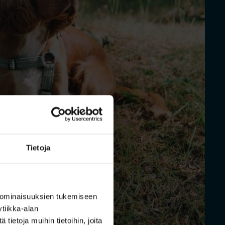
Tietoja
 ominaisuuksien tukemiseen
tiikka-alan
ietoja muihin tietoihin, joita