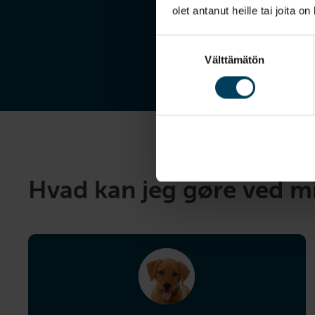
olet antanut heille tai joita o
Suostumuksen
Välttämätön
valinta
Hvad kan jeg gøre ved 