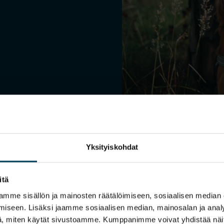
ive effekter på bl.a.
Yksityiskohdat
og hjerne.
itä
mme sisällön ja mainosten räätälöimiseen, sosiaalisen median
iseen. Lisäksi jaamme sosiaalisen median, mainosalan ja analy
, miten käytät sivustoamme. Kumppanimme voivat yhdistää näitä t