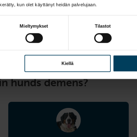
n kerätty, kun olet käyttänyt heidän palvelujaan.
Mieltymykset
Tilastot
Kiellä
min hunds demens?