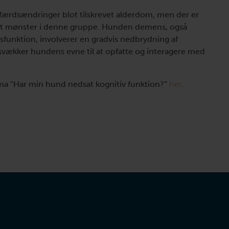
adfærdsændringer blot tilskrevet alderdom, men der er
lart mønster i denne gruppe. Hunden demens, også
sfunktion, involverer en gradvis nedbrydning af
 svækker hundens evne til at opfatte og interagere med
ma “Har min hund nedsat kognitiv funktion?”
her
.