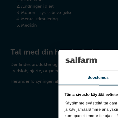
Ændringer i diæt
Motion – fysisk bevægelse
Mental stimulering
Medicin
Tal med din hunds dyrlæge
Der findes produkter og lægemidler med adskillige posit
kredsløb, hjerte, organer og led.
Suostumus
Herunder forsyningen af ilt til organer, hjerte, muskler 
Tämä sivusto käyttää eväste
Käytämme evästeitä tarjoama
ja kävijämäärämme analysoim
kumppaneillemme tietoja siitä