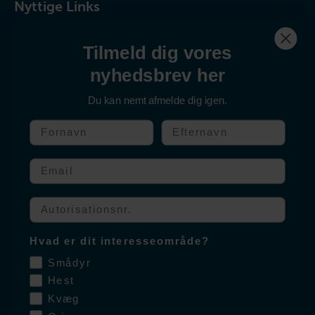
Nyttige Links
Tilmeld dig vores
Kontakt os
nyhedsbrev her
Produkter
Om Salfarm
Du kan nemt afmelde dig igen.
Fornavn
Efternavn
Følg os
Email
Facebook
Autorisationssnummer
Instagram
Hvad er dit interesseområde?
Smådyr
Indberet bivirkninger
Hest
Kvæg