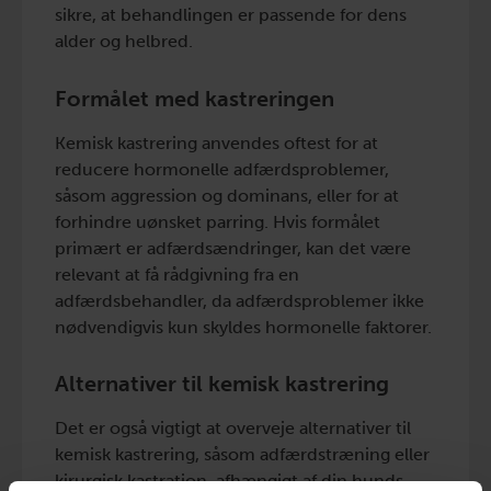
sikre, at behandlingen er passende for dens
alder og helbred.
Formålet med kastreringen
Kemisk kastrering anvendes oftest for at
reducere hormonelle adfærdsproblemer,
såsom aggression og dominans, eller for at
forhindre uønsket parring. Hvis formålet
primært er adfærdsændringer, kan det være
relevant at få rådgivning fra en
adfærdsbehandler, da adfærdsproblemer ikke
nødvendigvis kun skyldes hormonelle faktorer.
Alternativer til kemisk kastrering
Det er også vigtigt at overveje alternativer til
kemisk kastrering, såsom adfærdstræning eller
kirurgisk kastration, afhængigt af din hunds