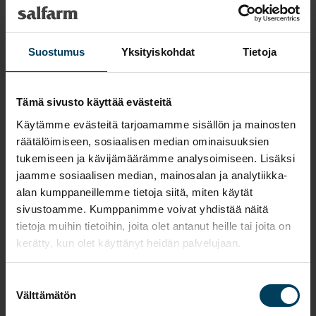
specifikke behov. I nogle tilfælde kan træning
eller rådgivning fra en adfærdsbehandler være
lige så effektivt.
Suostumus
Yksityiskohdat
Tietoja
Bivirkninger ved kemisk kastrering
Tämä sivusto käyttää evästeitä
Selvom de fleste hunde tolererer kemisk
Käytämme evästeitä tarjoamamme sisällön ja mainosten
kastrering godt, kan der forekomme
räätälöimiseen, sosiaalisen median ominaisuuksien
bivirkninger. Disse kan variere afhængigt af den
tukemiseen ja kävijämäärämme analysoimiseen. Lisäksi
enkelte hund og behandlingsmetoden. Her er
jaamme sosiaalisen median, mainosalan ja analytiikka-
nogle af de mest almindelige bivirkninger:
alan kumppaneillemme tietoja siitä, miten käytät
sivustoamme. Kumppanimme voivat yhdistää näitä
Vægtøgning
tietoja muihin tietoihin, joita olet antanut heille tai joita on
Som nævnt tidligere kan kemisk kastrering føre
kerätty, kun olet käyttänyt heidän palvelujaan.
til en ændring i hundens stofskifte, hvilket kan
resultere i vægtøgning. Dette kan kræve en
Suostumuksen
justering af hundens kost og træning.
Välttämätön
valinta