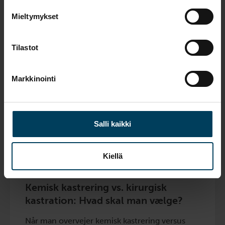
Træthed og ændret adfærd
Mieltymykset
Nogle hunde kan opleve ændringer i
energiniveau og social adfærd som følge af de
Tilastot
hormonelle ændringer. Det kan være, at
hunden virker mere træt eller mindre social.
Markkinointi
Hudreakti
oner
I sjældne tilfælde kan hunde udvikle lokale
Salli kaikki
hudreaktioner på implantatet eller
injektionsstedet. Dette kan føre til kløe, rødme
eller hævelse, men symptomerne forsvinder
Kiellä
ofte hurtigt.
Kemisk kastrering vs. kirurgisk
kastration: Hvad skal man vælge?
Når man overvejer kemisk kastrering versus