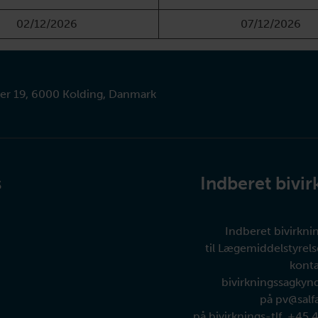
02/12/2026
07/12/2026
er 19, 6000 Kolding, Danmark
s
Indberet bivir
Indberet bivirkni
til Lægemiddelstyrel
konta
bivirkningssagkyn
på
pv@salf
på bivirknings-tlf.
+45 4