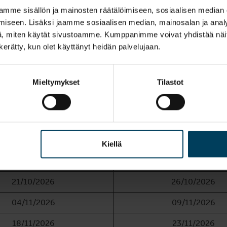
mme sisällön ja mainosten räätälöimiseen, sosiaalisen median
17/06/2026
22/06/2026
iseen. Lisäksi jaamme sosiaalisen median, mainosalan ja analy
, miten käytät sivustoamme. Kumppanimme voivat yhdistää näitä t
01/07/2026
06/07/2026
n kerätty, kun olet käyttänyt heidän palvelujaan.
22/07/2026
27/07/2026
05/08/2026
10/08/2026
Mieltymykset
Tilastot
26/08/2026
31/08/2026
09/09/2026
14/09/2026
23/09/2026
28/09/2026
Kiellä
07/10/2026
12/10/2026
21/10/2026
26/10/2026
04/11/2026
09/11/2026
18/11/2026
23/11/2026