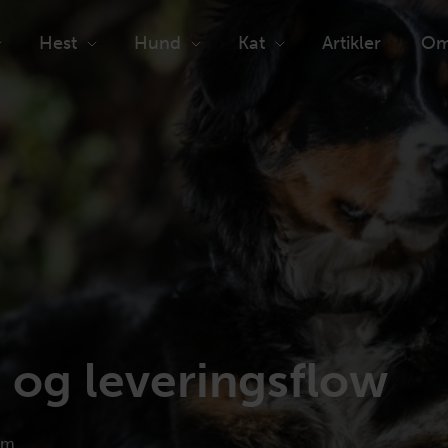
Hest
Hund
Kat
Artikler
Om
 og leveringsflow
em.