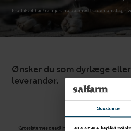
Produktet har tre ugers holdbarhed fra den onsdag, hv
Ønsker du som dyrlæge eller
leverandør.
Suostumus
Tämä sivusto käyttää eväste
Grossisternes deadline for bestilling