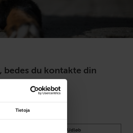
, bedes du kontakte din
Tietoja
rossist
Udløb