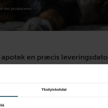
or det produceres.
 apotek en præcis leveringsdato
Yksityiskohdat
itä
Produktion
Forventet levering hos g